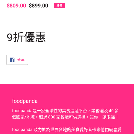
售
$809.00
定
$899.00
減價
價
價
正
在
9折優惠
將
產
品
加
分
分享
入
享
至
你
FACEBOOK
的
購
物
車
foodpanda
foodpanda是一家全球性的美食速遞平台，業務遍及 40 多
個國家/地域。超過 800 家餐廳可供選擇，讓你一飽眼福！
foodpanda 致力於為世界各地的美食愛好者帶來他們最喜愛