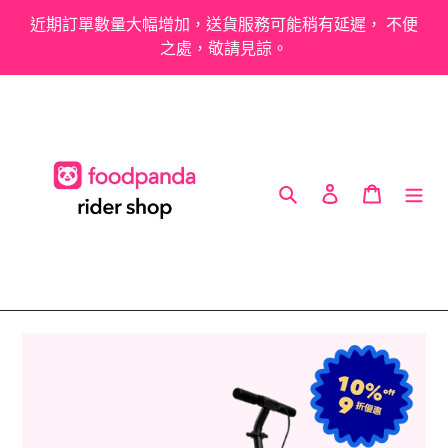
跳
近期訂單數量大幅增加，送貨服務可能稍有延遲， 不便
到
之處，敬請見諒。
內
容
搜尋
登入
購物車