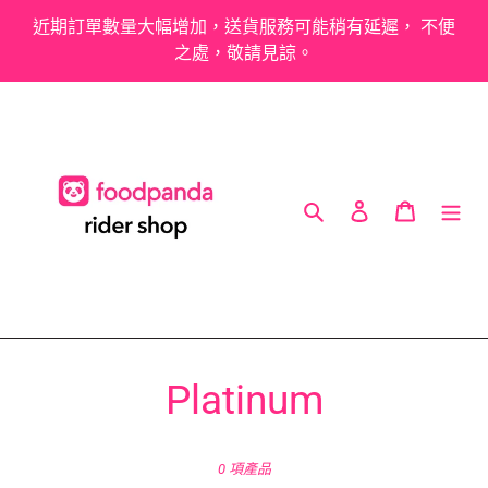
跳
近期訂單數量大幅增加，送貨服務可能稍有延遲， 不便
到
之處，敬請見諒。
內
容
搜尋
登入
購物車
商
Platinum
品
0 項產品