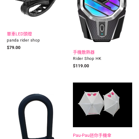
單車LED頭燈
廠
panda rider shop
商
定
$79.00
手機散熱器
價
廠
Rider Shop HK
商
定
$119.00
價
U
Pau-
型
Pau
鎖
迷
你
手
機
傘
Pau-Pau迷你手機傘