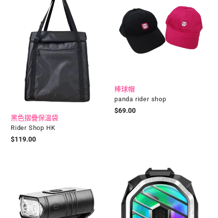
摺
帽
疊
保
溫
袋
棒球帽
廠
panda rider shop
商
定
$69.00
黑色摺疊保溫袋
價
廠
Rider Shop HK
商
定
$119.00
價
單
手
車
機
LED
散
頭
熱
燈
器