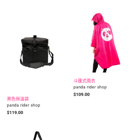
系
列
黑
斗
色
篷
:
保
式
溫
雨
袋
衣
斗篷式雨衣
廠
panda rider shop
商
定
$109.00
黑色保溫袋
價
廠
panda rider shop
商
定
$119.00
價
黑
棒
色
球