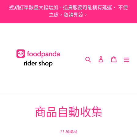
跳
近期訂單數量大幅增加，送貨服務可能稍有延遲， 不便
到
之處，敬請見諒。
內
容
搜尋
登入
購物車
商
商品自動收集
品
11 項產品