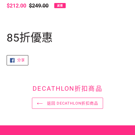
售
$212.00
定
$249.00
減價
價
價
正
在
85折優惠
將
產
品
加
分
分享
入
享
至
你
FACEBOOK
的
購
DECATHLON折扣商品
物
車
返回 DECATHLON折扣商品