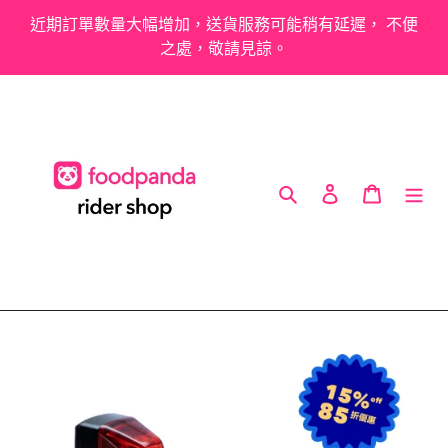
跳
近期訂單數量大幅增加，送貨服務可能稍有延遲， 不便
到
之處，敬請見諒。
內
容
搜尋
登入
購物車